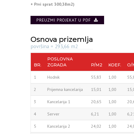
+ Prvi sprat 300,38m2)
Osnova prizemlja
površina = 293,66 m2
POSLOVNA
BR.
ZGRADA
P/M2
KOEF.
O/
1
Hodnik
55,83
1,00
55,
2
Prijemna kancelarija
15,01
1,00
15,
3
Kancelarija 1
20,65
1,00
20,
4
Server
6,21
1,00
6,2
5
Kancelarija 2
24,02
1,00
24,