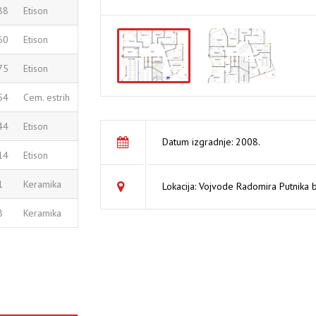
88
Etison
60
Etison
75
Etison
54
Cem. estrih
44
Etison
Datum izgradnje: 2008.
14
Etison
1
Keramika
Lokacija: Vojvode Radomira Putnika 
8
Keramika