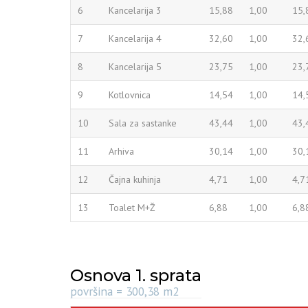
6
Kancelarija 3
15,88
1,00
15,
7
Kancelarija 4
32,60
1,00
32,
8
Kancelarija 5
23,75
1,00
23,
9
Kotlovnica
14,54
1,00
14,
10
Sala za sastanke
43,44
1,00
43,
11
Arhiva
30,14
1,00
30,
12
Čajna kuhinja
4,71
1,00
4,7
13
Toalet M+Ž
6,88
1,00
6,8
Osnova 1. sprata
površina = 300,38 m2