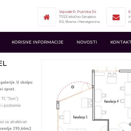
Vojvode R. Putnika 34
E
71123 Istočno Sarajevo
i
RS, Bosna i Hercegovina
m
KORISNE INFORMACIJE
NOVOSTI
KONTAK
EL
galerije. U skolpu
i sprat.
 TC “Tom”).
bi i podzeme
zi se atraktivan
izemlje 293,66m2