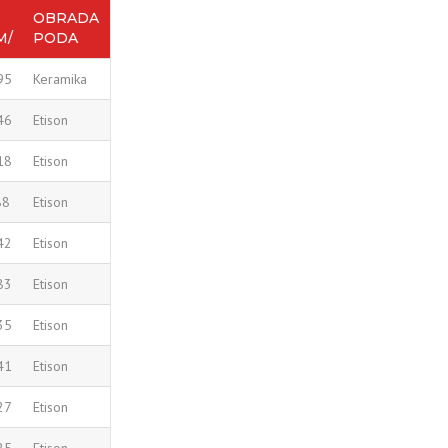
OBRADA
M/
PODA
95
Keramika
46
Etison
18
Etison
88
Etison
42
Etison
83
Etison
35
Etison
41
Etison
27
Etison