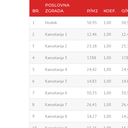
POSLOVNA
BR.
ZGRADA
P/M2
KOEF.
O/
1
Hodnik
50,95
1,00
50,
2
Kancelarija 1
12,46
1,00
12,
3
Kancelarija 2
25,18
1,00
25,
4
Kancelarija 3
17,88
1,00
17,
5
Kancelarija 4
24,42
1,00
24,
6
Kancelarija 5
14,83
1,00
14,
7
Kancelarija 6
30,35
1,00
30,
8
Kancelarija 7
26,41
1,00
26,
9
Kancelarija 8
14,27
1,00
14,