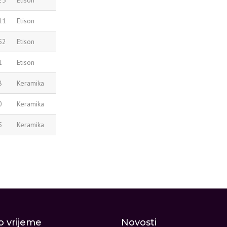
25
Etison
11
Etison
52
Etison
1
Etison
8
Keramika
0
Keramika
5
Keramika
 vrijeme
Novosti