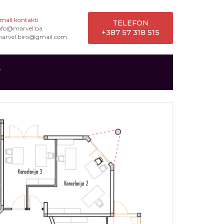
mail kontakti
TELEFON
nfo@marvel.ba
+387 57 318 515
arvel.biro@gmail.com
T