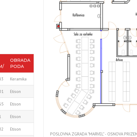
OBRADA
M/
PODA
83
Keramika
01
Etison
65
Etison
1
Etison
02
Etison
POSLOVNA ZGRADA "MARVEL" - OSNOVA PRIZE