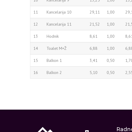
10
Kancelarija 9
13,25
1,00
13,
11
Kancelarija 10
29,11
1,00
29,
12
Kancelarija 11
21,52
1,00
21,
13
Hodnik
8,61
1,00
8,6
14
Toalet M+Ž
6,88
1,00
6,8
15
Balkon 1
3,41
0,50
1,7
16
Balkon 2
5,10
0,50
2,5
Radno