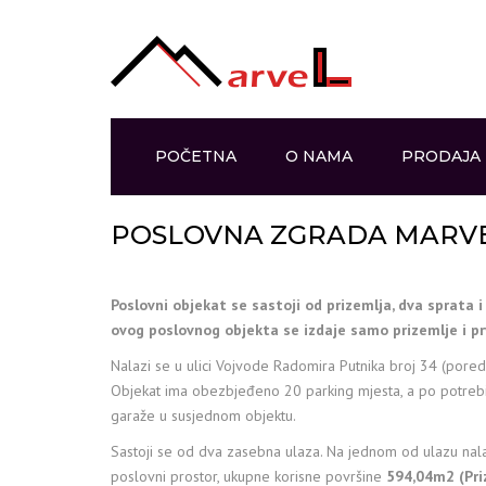
POČETNA
O NAMA
PRODAJA
POSLOVNA ZGRADA MARV
Poslovni objekat se sastoji od prizemlja, dva sprata i 
ovog poslovnog objekta se izdaje samo prizemlje i prv
Nalazi se u ulici Vojvode Radomira Putnika broj 34 (pored
Objekat ima obezbjeđeno 20 parking mjesta, a po potre
garaže u susjednom objektu.
Sastoji se od dva zasebna ulaza. Na jednom od ulazu nala
poslovni prostor, ukupne korisne površine
594,04m2 (Pr