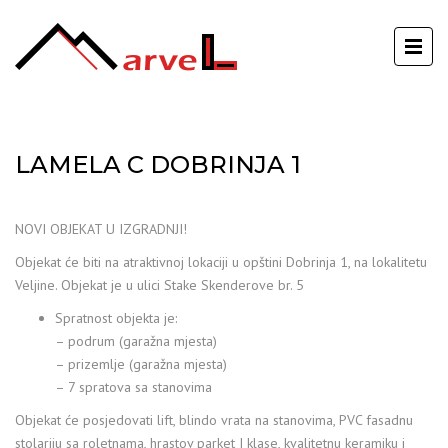
LAMELA C DOBRINJA 1
NOVI OBJEKAT U IZGRADNJI!
Objekat će biti na atraktivnoj lokaciji u opštini Dobrinja 1, na lokalitetu
Veljine. Objekat je u ulici Stake Skenderove br. 5
Spratnost objekta je:
– podrum (garažna mjesta)
– prizemlje (garažna mjesta)
– 7 spratova sa stanovima
Objekat će posjedovati lift, blindo vrata na stanovima, PVC fasadnu
stolariju sa roletnama, hrastov parket I klase, kvalitetnu keramiku i